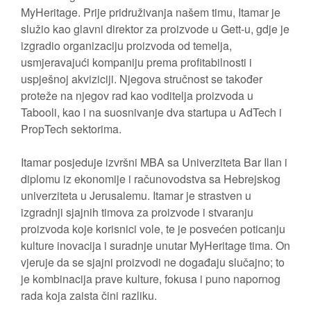
MyHeritage. Prije pridruživanja našem timu, Itamar je
služio kao glavni direktor za proizvode u Gett-u, gdje je
izgradio organizaciju proizvoda od temelja,
usmjeravajući kompaniju prema profitabilnosti i
uspješnoj akviziciji. Njegova stručnost se također
proteže na njegov rad kao voditelja proizvoda u
Tabooli, kao i na suosnivanje dva startupa u AdTech i
PropTech sektorima.
Itamar posjeduje izvršni MBA sa Univerziteta Bar Ilan i
diplomu iz ekonomije i računovodstva sa Hebrejskog
univerziteta u Jerusalemu. Itamar je strastven u
izgradnji sjajnih timova za proizvode i stvaranju
proizvoda koje korisnici vole, te je posvećen poticanju
kulture inovacija i suradnje unutar MyHeritage tima. On
vjeruje da se sjajni proizvodi ne događaju slučajno; to
je kombinacija prave kulture, fokusa i puno napornog
rada koja zaista čini razliku.