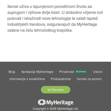
Itamar uživa u ispunjenom porodičnom životu sa
suprugom i njihove dvije kćeri. U slobodno vrijeme voli
putovati i istraživati nove tehnologije te ostati ispred
industrijskih trendova, osiguravajući da MyHeritage
ostane na čelu tehnološkog krajolika.
Blog
Aplikacija MyHeritage
Privatnost
Uslovi
Ažurirano
Informacije o kolačićima
Pristupačnost
Centar za pomoć
Idi Premium
Copyright © 2026 MyHeritage Ltd.