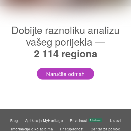
Dobijte raznoliku analizu
vašeg porijekla —
2 114 regiona
Naručite odmah
Blog
Aplikacija MyHeritage
Privatnost
Uslovi
Ažurirano
Informacije o kolačićima
Pristupačnost
Centar za pomoć