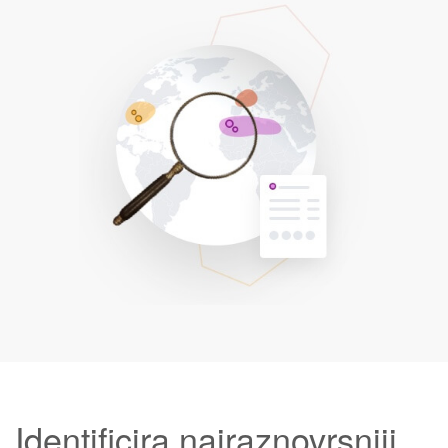
Identificira najraznovrsniji