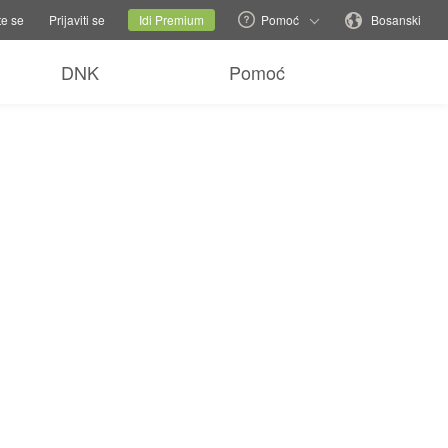
romijeni porodičnu stranicu
Trenutni sajt
Promijeni jezik
te se
Prijaviti se
Idi Premium
Pomoć
Bosanski
DNK
Pomoć