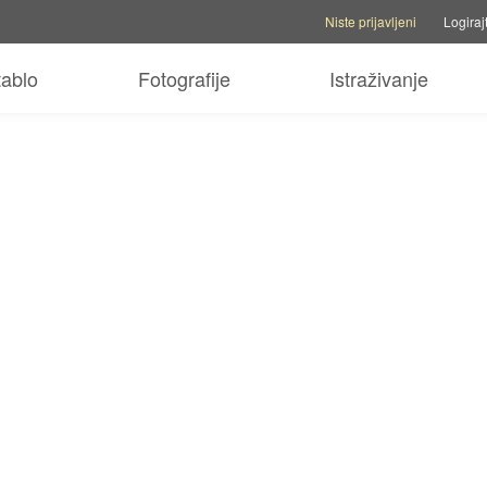
Opcije računa
Opcije pomoći
P
Niste prijavljeni
Logiraj
tablo
Fotografije
Istraživanje