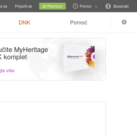
romijeni porodičnu stranicu
Trenutni sajt
Promijeni jezik
te se
Prijaviti se
Idi Premium
Pomoć
Bosanski
DNK
Pomoć
učite MyHeritage
 komplet
jte više