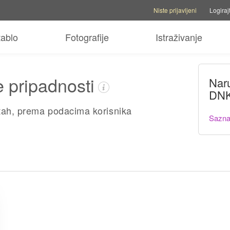
Opcije računa
Opcije pomoći
P
Niste prijavljeni
Logiraj
tablo
Fotografije
Istraživanje
e pripadnosti
Nar
DNK
tah, prema podacima korisnika
Sazna