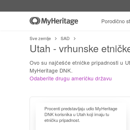
Porodično s
Sve zemlje
SAD
Utah - vrhunske etničk
Ovo su najčešće etničke pripadnosti u U
MyHeritage DNK.
Odaberite drugu američku državu
Procenti predstavljaju udio MyHeritage
DNK korisnika u Utah koji imaju tu
etničku pripadnost.