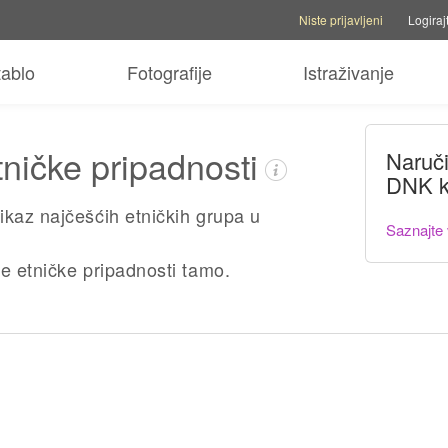
Opcije računa
Opcije pomoći
P
Niste prijavljeni
Logiraj
tablo
Fotografije
Istraživanje
tničke pripadnosti
Naruč
DNK k
ikaz najčešćih etničkih grupa u
Saznajte 
e etničke pripadnosti tamo.