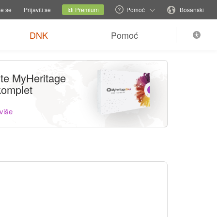
romijeni porodičnu stranicu
Trenutni sajt
Promijeni jezik
te se
Prijaviti se
Idi Premium
Pomoć
Bosanski
DNK
Pomoć
ite MyHeritage
omplet
više