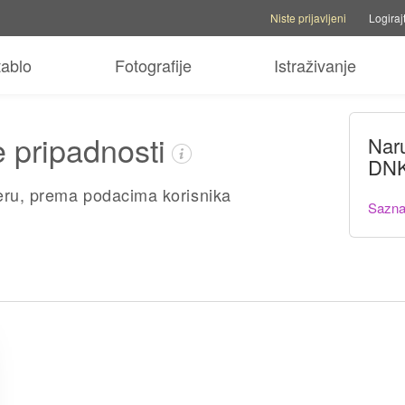
Opcije računa
Opcije pomoći
P
Niste prijavljeni
Logiraj
tablo
Fotografije
Istraživanje
e pripadnosti
Nar
DNK
eru, prema podacima korisnika
Saznaj