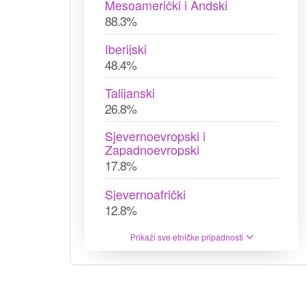
Mesoamerički i Andski
88.3%
Iberijski
48.4%
Talijanski
26.8%
Sjevernoevropski i
Zapadnoevropski
17.8%
Sjevernoafrički
12.8%
Prikaži sve etničke pripadnosti