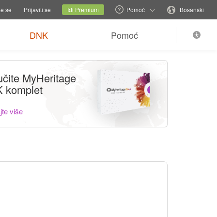
romijeni porodičnu stranicu
Trenutni sajt
Promijeni jezik
te se
Prijaviti se
Idi Premium
Pomoć
Bosanski
DNK
Pomoć
učite MyHeritage
 komplet
te više