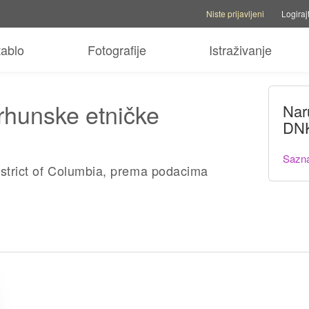
Opcije računa
Opcije pomoći
P
Niste prijavljeni
Logiraj
tablo
Fotografije
Istraživanje
vrhunske etničke
Nar
DNK
Sazna
istrict of Columbia, prema podacima