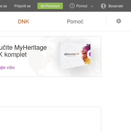
romijeni porodičnu stranicu
Trenutni sajt
Promijeni jezik
te se
Prijaviti se
Idi Premium
Pomoć
Bosanski
DNK
Pomoć
učite MyHeritage
 komplet
jte više