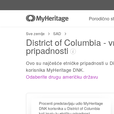
Porodično s
Sve zemlje
SAD
District of Columbia - 
pripadnosti
Ovo su najčešće etničke pripadnosti u D
korisnika MyHeritage DNK.
Odaberite drugu američku državu
Procenti predstavljaju udio MyHeritage
DNK korisnika u District of Columbia
koji imaju tu etničku pripadnost.